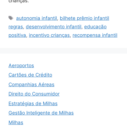
crianças.
Tags
autonomia infantil
,
bilhete prêmio infantil
regras
,
desenvolvimento infantil
,
educação
positiva
,
incentivo crianças
,
recompensa infantil
Aeroportos
Cartões de Crédito
Companhias Aéreas
Direito do Consumidor
Estratégias de Milhas
Gestão Inteligente de Milhas
Milhas