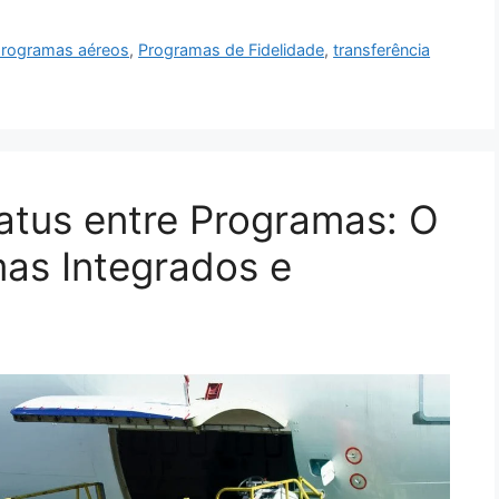
 programas aéreos
,
Programas de Fidelidade
,
transferência
atus entre Programas: O
as Integrados e