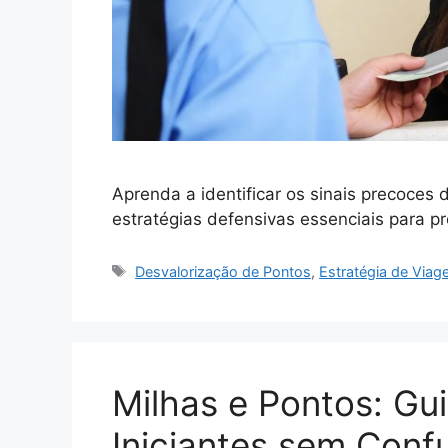
Aprenda a identificar os sinais precoces
estratégias defensivas essenciais para pro
Tags
Desvalorização de Pontos
,
Estratégia de Via
Milhas e Pontos: Gui
Iniciantes sem Conf