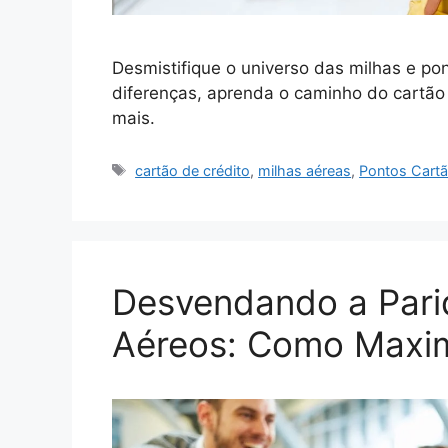
Desmistifique o universo das milhas e po
diferenças, aprenda o caminho do cartão a
mais.
Tags
cartão de crédito
,
milhas aéreas
,
Pontos Cart
Desvendando a Pari
Aéreos: Como Maxim