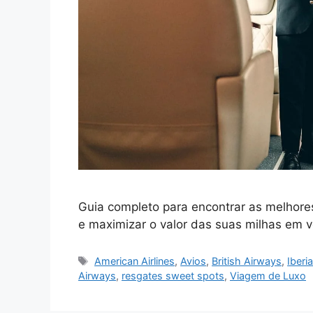
Guia completo para encontrar as melhore
e maximizar o valor das suas milhas em 
Tags
American Airlines
,
Avios
,
British Airways
,
Iberi
Airways
,
resgates sweet spots
,
Viagem de Luxo