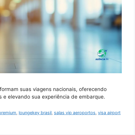
sformam suas viagens nacionais, oferecendo
s e elevando sua experiência de embarque.
 premium
,
loungekey brasil
,
salas vip aeroportos
,
visa airport