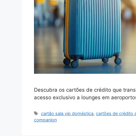
Descubra os cartões de crédito que tran
acesso exclusivo a lounges em aeroporto
Tags
cartão sala vip doméstica
,
cartões de crédito
companion