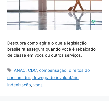
Descubra como agir e o que a legislação
brasileira assegura quando você é rebaixado
de classe em voos ou outros serviços.
Tags
ANAC
,
CDC
,
compensação
,
direitos do
consumidor
,
downgrade involuntário
indenização
,
voos