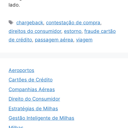
lado.
Tags
chargeback
,
contestação de compra
,
direitos do consumidor
,
estorno
,
fraude cartão
de crédito
,
passagem aérea
,
viagem
Aeroportos
Cartões de Crédito
Companhias Aéreas
Direito do Consumidor
Estratégias de Milhas
Gestão Inteligente de Milhas
Milhas