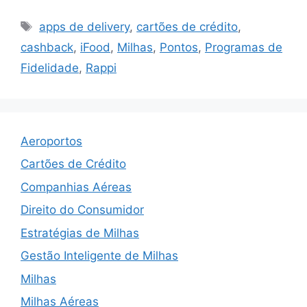
Tags
apps de delivery
,
cartões de crédito
,
cashback
,
iFood
,
Milhas
,
Pontos
,
Programas de
Fidelidade
,
Rappi
Aeroportos
Cartões de Crédito
Companhias Aéreas
Direito do Consumidor
Estratégias de Milhas
Gestão Inteligente de Milhas
Milhas
Milhas Aéreas