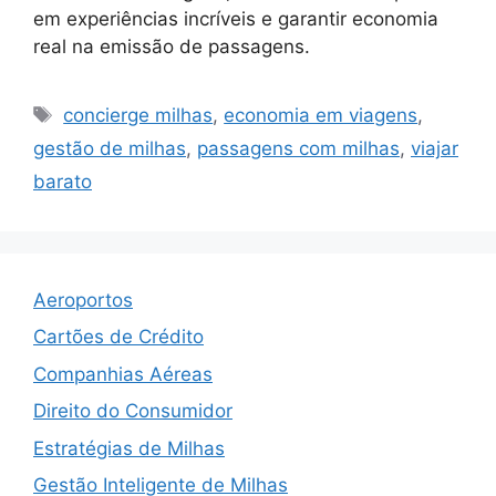
em experiências incríveis e garantir economia
real na emissão de passagens.
Tags
concierge milhas
,
economia em viagens
,
gestão de milhas
,
passagens com milhas
,
viajar
barato
Aeroportos
Cartões de Crédito
Companhias Aéreas
Direito do Consumidor
Estratégias de Milhas
Gestão Inteligente de Milhas