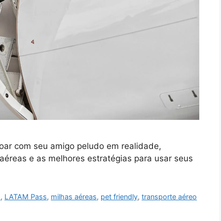
oar com seu amigo peludo em realidade,
aéreas e as melhores estratégias para usar seus
s
,
LATAM Pass
,
milhas aéreas
,
pet friendly
,
transporte aéreo