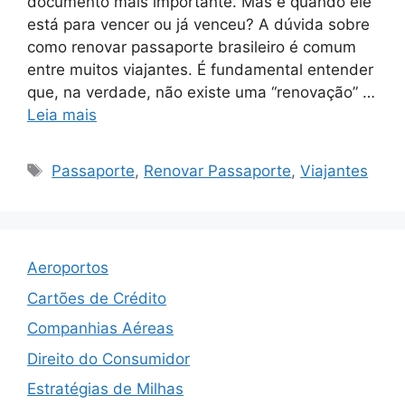
documento mais importante. Mas e quando ele
está para vencer ou já venceu? A dúvida sobre
como renovar passaporte brasileiro é comum
entre muitos viajantes. É fundamental entender
que, na verdade, não existe uma “renovação” …
Leia mais
Tags
Passaporte
,
Renovar Passaporte
,
Viajantes
Aeroportos
Cartões de Crédito
Companhias Aéreas
Direito do Consumidor
Estratégias de Milhas