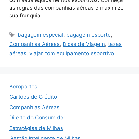
as regras das companhias aéreas e maximize
sua franquia.
Tags
bagagem especial
,
bagagem esporte
,
Companhias Aéreas
,
Dicas de Viagem
,
taxas
aéreas
,
viajar com equipamento esportivo
Aeroportos
Cartões de Crédito
Companhias Aéreas
Direito do Consumidor
Estratégias de Milhas
Gestão Inteligente de Milhas