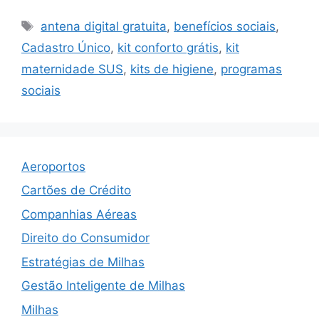
Tags
antena digital gratuita
,
benefícios sociais
,
Cadastro Único
,
kit conforto grátis
,
kit
maternidade SUS
,
kits de higiene
,
programas
sociais
Aeroportos
Cartões de Crédito
Companhias Aéreas
Direito do Consumidor
Estratégias de Milhas
Gestão Inteligente de Milhas
Milhas