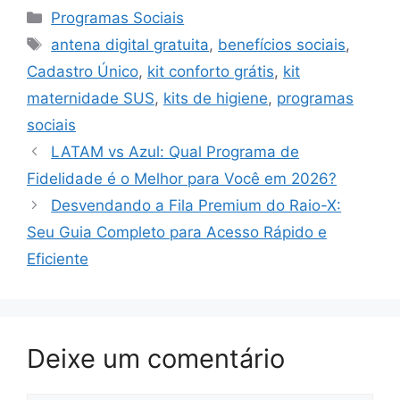
Categorias
Programas Sociais
Tags
antena digital gratuita
,
benefícios sociais
,
Cadastro Único
,
kit conforto grátis
,
kit
maternidade SUS
,
kits de higiene
,
programas
sociais
LATAM vs Azul: Qual Programa de
Fidelidade é o Melhor para Você em 2026?
Desvendando a Fila Premium do Raio-X:
Seu Guia Completo para Acesso Rápido e
Eficiente
Deixe um comentário