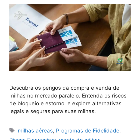
Descubra os perigos da compra e venda de
milhas no mercado paralelo. Entenda os riscos
de bloqueio e estorno, e explore alternativas
legais e seguras para suas milhas.
Tags
milhas aéreas
,
Programas de Fidelidade
,
Riscos Financeiros
,
venda de milhas