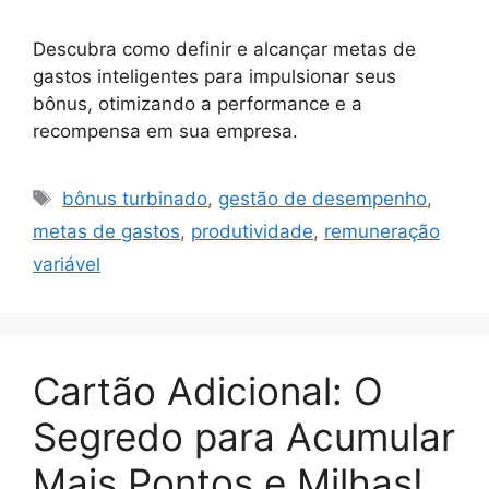
Descubra como definir e alcançar metas de
gastos inteligentes para impulsionar seus
bônus, otimizando a performance e a
recompensa em sua empresa.
Tags
bônus turbinado
,
gestão de desempenho
,
metas de gastos
,
produtividade
,
remuneração
variável
Cartão Adicional: O
Segredo para Acumular
Mais Pontos e Milhas!