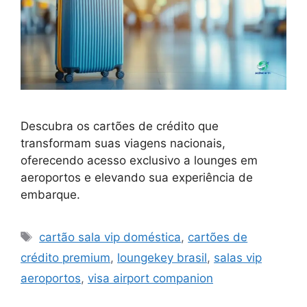
Descubra os cartões de crédito que
transformam suas viagens nacionais,
oferecendo acesso exclusivo a lounges em
aeroportos e elevando sua experiência de
embarque.
Tags
cartão sala vip doméstica
,
cartões de
crédito premium
,
loungekey brasil
,
salas vip
aeroportos
,
visa airport companion