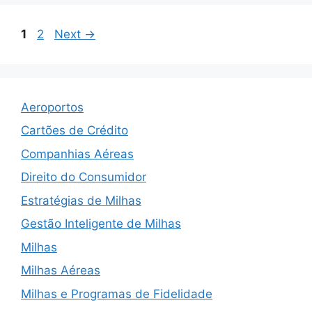
Page
Page
1
2
Next
→
Aeroportos
Cartões de Crédito
Companhias Aéreas
Direito do Consumidor
Estratégias de Milhas
Gestão Inteligente de Milhas
Milhas
Milhas Aéreas
Milhas e Programas de Fidelidade