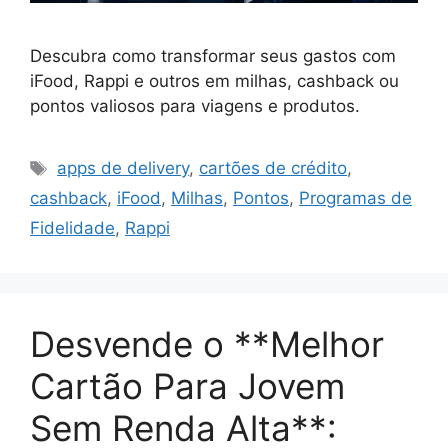
Descubra como transformar seus gastos com
iFood, Rappi e outros em milhas, cashback ou
pontos valiosos para viagens e produtos.
Tags
apps de delivery
,
cartões de crédito
,
cashback
,
iFood
,
Milhas
,
Pontos
,
Programas de
Fidelidade
,
Rappi
Desvende o **Melhor
Cartão Para Jovem
Sem Renda Alta**: