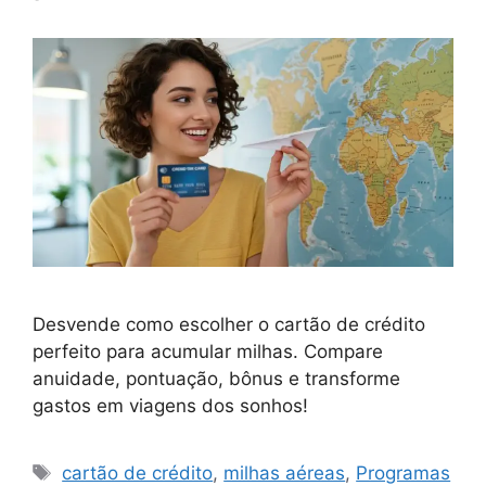
Desvende como escolher o cartão de crédito
perfeito para acumular milhas. Compare
anuidade, pontuação, bônus e transforme
gastos em viagens dos sonhos!
Tags
cartão de crédito
,
milhas aéreas
,
Programas