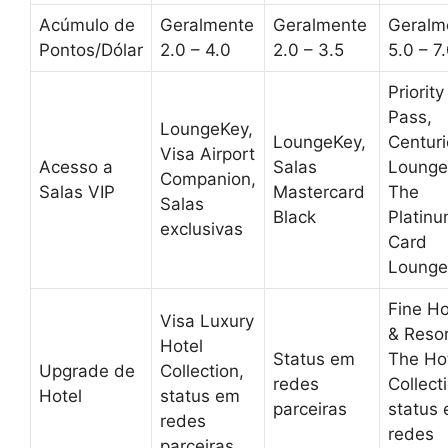
Acúmulo de
Geralmente
Geralmente
Geralm
Pontos/Dólar
2.0 – 4.0
2.0 – 3.5
5.0 – 7
Priority
Pass,
LoungeKey,
LoungeKey,
Centur
Visa Airport
Acesso a
Salas
Lounge
Companion,
Salas VIP
Mastercard
The
Salas
Black
Platin
exclusivas
Card
Lounge
Fine Ho
Visa Luxury
& Resor
Hotel
Status em
The Ho
Upgrade de
Collection,
redes
Collect
Hotel
status em
parceiras
status
redes
redes
parceiras