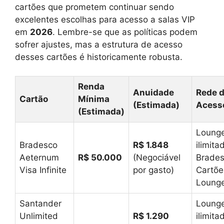
cartões que prometem continuar sendo
excelentes escolhas para acesso a salas VIP
em
2026
. Lembre-se que as políticas podem
sofrer ajustes, mas a estrutura de acesso
desses cartões é historicamente robusta.
Renda
Anuidade
Rede 
Cartão
Mínima
(Estimada)
Acess
(Estimada)
Loung
Bradesco
R$ 1.848
ilimita
Aeternum
R$ 50.000
(Negociável
Brade
Visa Infinite
por gasto)
Cartõe
Loung
Santander
Loung
Unlimited
R$ 1.290
ilimita