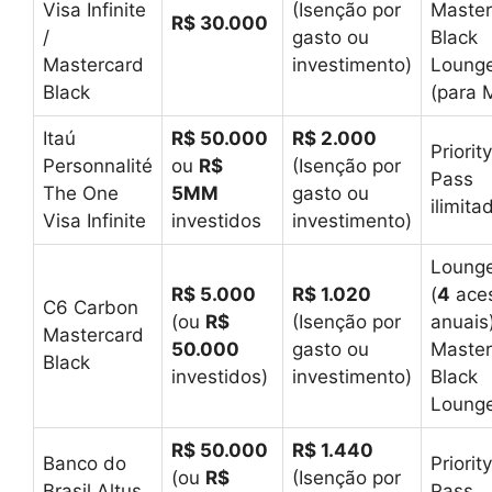
Visa Infinite
(Isenção por
Master
R$ 30.000
/
gasto ou
Black
Mastercard
investimento)
Loung
Black
(para 
Itaú
R$ 50.000
R$ 2.000
Priority
Personnalité
ou
R$
(Isenção por
Pass
The One
5MM
gasto ou
ilimita
Visa Infinite
investidos
investimento)
Loung
R$ 5.000
R$ 1.020
(
4
ace
C6 Carbon
(ou
R$
(Isenção por
anuais
Mastercard
50.000
gasto ou
Master
Black
investidos)
investimento)
Black
Loung
R$ 50.000
R$ 1.440
Banco do
Priority
(ou
R$
(Isenção por
Brasil Altus
Pass