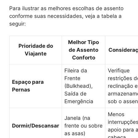
Para ilustrar as melhores escolhas de assento
conforme suas necessidades, veja a tabela a
seguir:
Melhor Tipo
Prioridade do
de Assento
Considera
Viajante
Conforto
Fileira da
Verifique
Frente
restrições d
Espaço para
(Bulkhead),
reclinação e
Pernas
Saída de
armazenam
Emergência
sob o assen
Menos
Janela (na
interrupções
Dormir/Descansar
frente ou sobre
apoio para 
as asas)
cabeça.