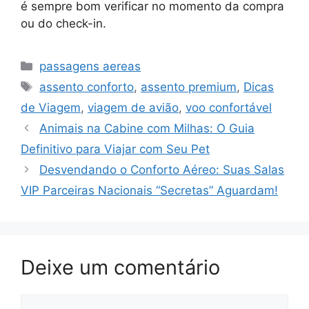
é sempre bom verificar no momento da compra
ou do check-in.
Categorias
passagens aereas
Tags
assento conforto
,
assento premium
,
Dicas
de Viagem
,
viagem de avião
,
voo confortável
Animais na Cabine com Milhas: O Guia
Definitivo para Viajar com Seu Pet
Desvendando o Conforto Aéreo: Suas Salas
VIP Parceiras Nacionais “Secretas” Aguardam!
Deixe um comentário
Comentário