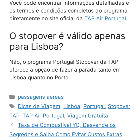
Você pode encontrar informações detalhadas e
os termos e condições completos do programa
diretamente no site oficial da
TAP Air Portugal
.
O stopover é válido apenas
para Lisboa?
Não, o programa Portugal Stopover da TAP
oferece a opção de fazer a parada tanto em
Lisboa quanto no Porto.
Categorias
passagens aereas
Tags
Dicas de Viagem
,
Lisboa
,
Portugal
,
Stopover
TAP
,
TAP Air Portugal
,
Viagem Gratuita
Taxa de Combustível YQ: Desvende os
Segredos e Saiba Como Evitar Custos Extras