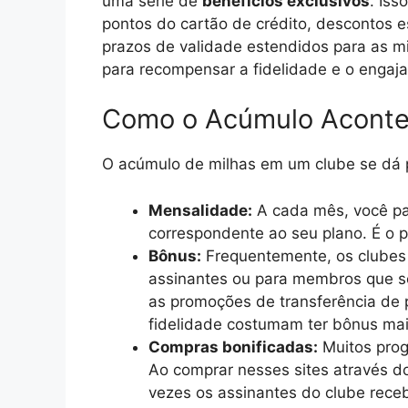
uma série de
benefícios exclusivos
. Iss
pontos do cartão de crédito, descontos 
prazos de validade estendidos para as m
para recompensar a fidelidade e o engaja
Como o Acúmulo Acont
O acúmulo de milhas em um clube se dá p
Mensalidade:
A cada mês, você pa
correspondente ao seu plano. É o pi
Bônus:
Frequentemente, os clubes
assinantes ou para membros que se
as promoções de transferência de
fidelidade costumam ter bônus mai
Compras bonificadas:
Muitos prog
Ao comprar nesses sites através do
vezes os assinantes do clube rece