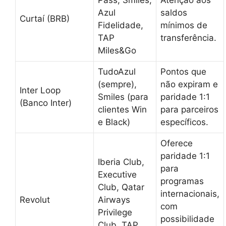
Pass, Smiles,
Atenção aos
Azul
saldos
Curtaí (BRB)
Fidelidade,
mínimos de
TAP
transferência.
Miles&Go
TudoAzul
Pontos que
(sempre),
não expiram e
Inter Loop
Smiles (para
paridade 1:1
(Banco Inter)
clientes Win
para parceiros
e Black)
específicos.
Oferece
paridade 1:1
Iberia Club,
para
Executive
programas
Club, Qatar
internacionais,
Revolut
Airways
com
Privilege
possibilidade
Club, TAP