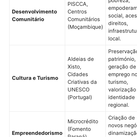
pobreza,
PISCCA,
empoderam
Desenvolvimento
Centros
social, ace
Comunitário
Comunitários
direitos,
(Moçambique)
infraestrutu
local.
Preservaçã
Aldeias de
património,
Xisto,
geração de
Cidades
emprego n
Cultura e Turismo
Criativas da
turismo,
UNESCO
valorização
(Portugal)
identidade
regional.
Criação de
Microcrédito
novos negó
(Fomento
Empreendedorismo
dinamizaçã
Paraná),