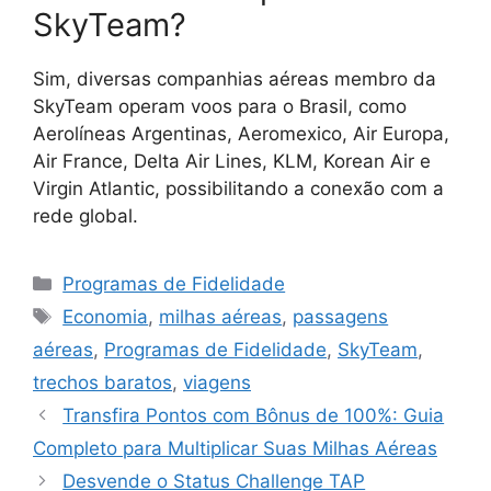
SkyTeam?
Sim, diversas companhias aéreas membro da
SkyTeam operam voos para o Brasil, como
Aerolíneas Argentinas, Aeromexico, Air Europa,
Air France, Delta Air Lines, KLM, Korean Air e
Virgin Atlantic, possibilitando a conexão com a
rede global.
Categorias
Programas de Fidelidade
Tags
Economia
,
milhas aéreas
,
passagens
aéreas
,
Programas de Fidelidade
,
SkyTeam
,
trechos baratos
,
viagens
Transfira Pontos com Bônus de 100%: Guia
Completo para Multiplicar Suas Milhas Aéreas
Desvende o Status Challenge TAP