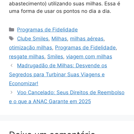
abastecimento) utilizando suas milhas. Essa é
uma forma de usar os pontos no dia a dia.
Categorias
Programas de Fidelidade
Tags
Clube Smiles
,
Milhas
,
milhas aéreas
,
otimização milhas
,
Programas de Fidelidade
,
resgate milhas
,
Smiles
,
viagem com milhas
Madrugadão de Milhas: Desvende os
Segredos para Turbinar Suas Viagens e
Economizar!
Voo Cancelado: Seus Direitos de Reembolso
e o que a ANAC Garante em 2025