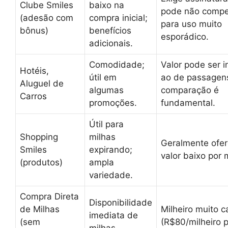
Clube Smiles
baixo na
pode não comp
(adesão com
compra inicial;
para uso muito
bônus)
benefícios
esporádico.
adicionais.
Comodidade;
Valor pode ser in
Hotéis,
útil em
ao de passagen
Aluguel de
algumas
comparação é
Carros
promoções.
fundamental.
Útil para
Shopping
milhas
Geralmente ofe
Smiles
expirando;
valor baixo por 
(produtos)
ampla
variedade.
Compra Direta
Disponibilidade
de Milhas
Milheiro muito c
imediata de
(sem
(R$80/milheiro 
milhas.