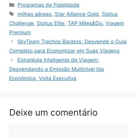
Categorias
Programas de Fidelidade
Tags
milhas aéreas
,
Star Alliance Gold
,
Status
Challenge
,
Status Elite
,
TAP Miles&Go
,
Viagem
Premium
SkyTeam Trechos Baratos: Desvende o Guia
Completo para Economizar em Suas Viagens
Estratégia Inteligente de Viagem:
Desvendando a Emissão Multinível Ida
Econômica, Volta Executiva
Deixe um comentário
Comentário