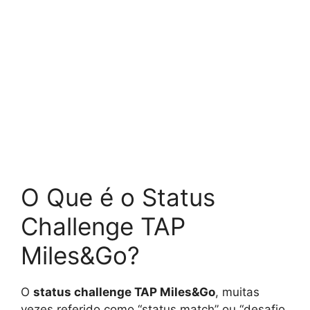
O Que é o Status
Challenge TAP
Miles&Go?
O
status challenge TAP Miles&Go
, muitas
vezes referido como “status match” ou “desafio