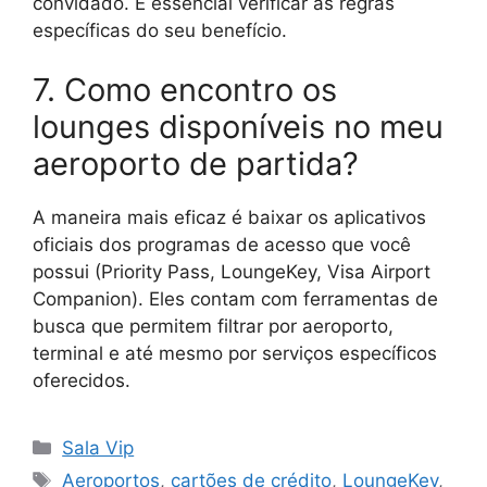
convidado. É essencial verificar as regras
específicas do seu benefício.
7. Como encontro os
lounges disponíveis no meu
aeroporto de partida?
A maneira mais eficaz é baixar os aplicativos
oficiais dos programas de acesso que você
possui (Priority Pass, LoungeKey, Visa Airport
Companion). Eles contam com ferramentas de
busca que permitem filtrar por aeroporto,
terminal e até mesmo por serviços específicos
oferecidos.
Categorias
Sala Vip
Tags
Aeroportos
,
cartões de crédito
,
LoungeKey
,