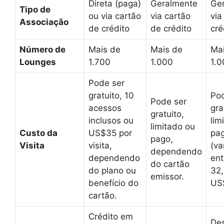
Direta (paga)
Geralmente
Ge
Tipo de
ou via cartão
via cartão
via
Associação
de crédito
de crédito
cré
Número de
Mais de
Mais de
Ma
Lounges
1.700
1.000
1.0
Pode ser
gratuito, 10
Pod
Pode ser
acessos
gra
gratuito,
inclusos ou
lim
limitado ou
Custo da
US$35 por
pa
pago,
Visita
visita,
(va
dependendo
dependendo
en
do cartão
do plano ou
32,
emissor.
benefício do
US
cartão.
Crédito em
De