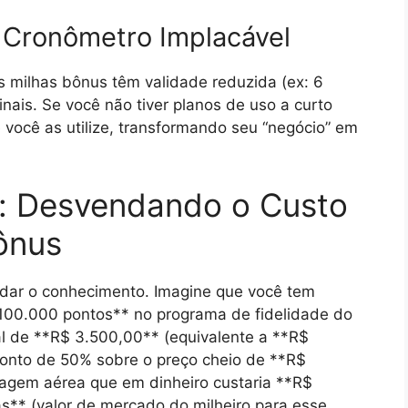
O Cronômetro Implacável
 milhas bônus têm validade reduzida (ex: 6
inais. Se você não tiver planos de uso a curto
 você as utilize, transformando seu “negócio” em
s: Desvendando o Custo
ônus
idar o conhecimento. Imagine que você tem
00.000 pontos** no programa de fidelidade do
tal de **R$ 3.500,00** (equivalente a **R$
conto de 50% sobre o preço cheio de **R$
sagem aérea que em dinheiro custaria **R$
s** (valor de mercado do milheiro para esse