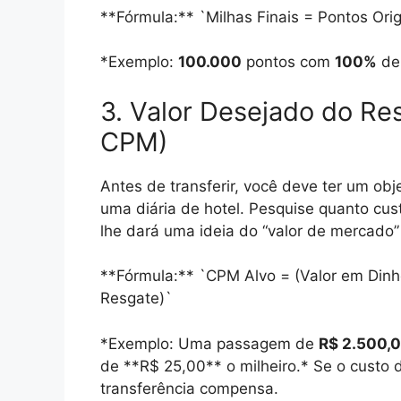
**Fórmula:** `Milhas Finais = Pontos Ori
*Exemplo:
100.000
pontos com
100%
de 
3. Valor Desejado do Re
CPM)
Antes de transferir, você deve ter um o
uma diária de hotel. Pesquise quanto cus
lhe dará uma ideia do “valor de mercado”
**Fórmula:** `CPM Alvo = (Valor em Dinhe
Resgate)`
*Exemplo: Uma passagem de
R$ 2.500,
de **R$ 25,00** o milheiro.* Se o custo d
transferência compensa.