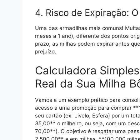
4. Risco de Expiração: 
Uma das armadilhas mais comuns! Muitas
meses a 1 ano), diferente dos pontos orig
prazo, as milhas podem expirar antes que
prejuízo.
Calculadora Simple
Real da Sua Milha B
Vamos a um exemplo prático para consol
acesso a uma promoção para comprar **1
seu cartão (ex: Livelo, Esfera) por um to
35,00** o milheiro, ou seja, com um des
70,00**). O objetivo é resgatar uma pas
2.500,00** e em milhas, **100.000 milha