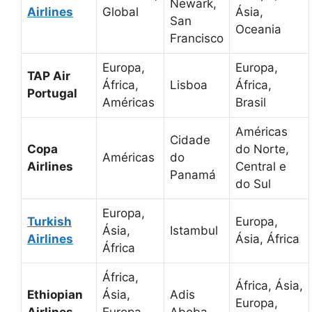
Newark,
Airlines
Global
Ásia,
San
Oceania
Francisco
Europa,
Europa,
TAP Air
África,
Lisboa
África,
Portugal
Américas
Brasil
Américas
Cidade
Copa
do Norte,
Américas
do
Airlines
Central e
Panamá
do Sul
Europa,
Turkish
Europa,
Ásia,
Istambul
Airlines
Ásia, África
África
África,
África, Ásia,
Ethiopian
Ásia,
Adis
Europa,
Airlines
Europa,
Abeba