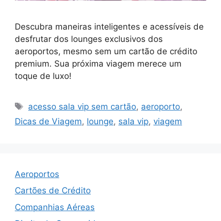
Descubra maneiras inteligentes e acessíveis de
desfrutar dos lounges exclusivos dos
aeroportos, mesmo sem um cartão de crédito
premium. Sua próxima viagem merece um
toque de luxo!
Tags
acesso sala vip sem cartão
,
aeroporto
,
Dicas de Viagem
,
lounge
,
sala vip
,
viagem
Aeroportos
Cartões de Crédito
Companhias Aéreas