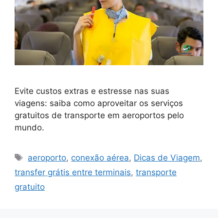
Evite custos extras e estresse nas suas
viagens: saiba como aproveitar os serviços
gratuitos de transporte em aeroportos pelo
mundo.
Tags
aeroporto
,
conexão aérea
,
Dicas de Viagem
,
transfer grátis entre terminais
,
transporte
gratuito