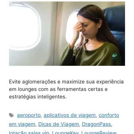
Evite aglomerações e maximize sua experiência
em lounges com as ferramentas certas e
estratégias inteligentes.
Tags
aeroporto
,
aplicativos de viagem
,
conforto
em viagem
,
Dicas de Viagem
,
DragonPass
,
lotação salas vip
,
LoungeKey
,
LoungeReview
,