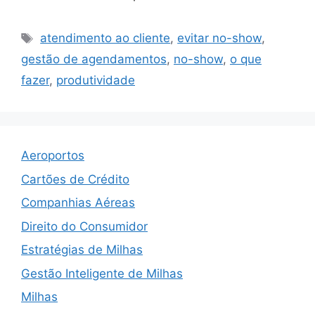
Tags
atendimento ao cliente
,
evitar no-show
,
gestão de agendamentos
,
no-show
,
o que
fazer
,
produtividade
Aeroportos
Cartões de Crédito
Companhias Aéreas
Direito do Consumidor
Estratégias de Milhas
Gestão Inteligente de Milhas
Milhas