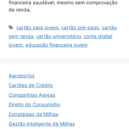
financeira saudável, mesmo sem comprovação
de renda.
Tags
cartão para jovem
,
cartão pré-pago
,
cartão
sem renda
,
cartão universitário
,
conta digital
jovem
,
educação financeira jovem
Aeroportos
Cartões de Crédito
Companhias Aéreas
Direito do Consumidor
Estratégias de Milhas
Gestão Inteligente de Milhas