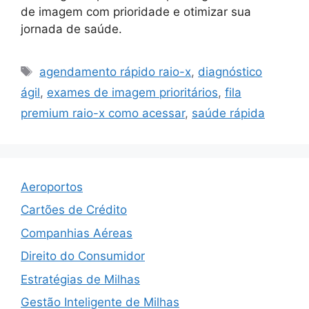
de imagem com prioridade e otimizar sua
jornada de saúde.
Tags
agendamento rápido raio-x
,
diagnóstico
ágil
,
exames de imagem prioritários
,
fila
premium raio-x como acessar
,
saúde rápida
Aeroportos
Cartões de Crédito
Companhias Aéreas
Direito do Consumidor
Estratégias de Milhas
Gestão Inteligente de Milhas