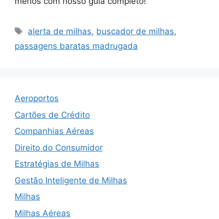
menos com nosso guia completo!
Tags
alerta de milhas
,
buscador de milhas
,
passagens baratas madrugada
Aeroportos
Cartões de Crédito
Companhias Aéreas
Direito do Consumidor
Estratégias de Milhas
Gestão Inteligente de Milhas
Milhas
Milhas Aéreas