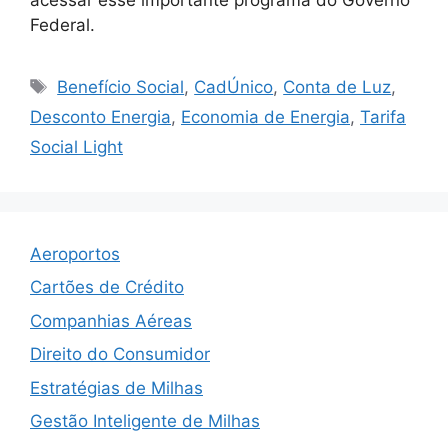
Federal.
Tags
Benefício Social
,
CadÚnico
,
Conta de Luz
,
Desconto Energia
,
Economia de Energia
,
Tarifa
Social Light
Aeroportos
Cartões de Crédito
Companhias Aéreas
Direito do Consumidor
Estratégias de Milhas
Gestão Inteligente de Milhas