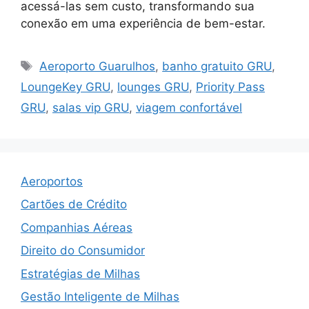
acessá-las sem custo, transformando sua
conexão em uma experiência de bem-estar.
Tags
Aeroporto Guarulhos
,
banho gratuito GRU
,
LoungeKey GRU
,
lounges GRU
,
Priority Pass
GRU
,
salas vip GRU
,
viagem confortável
Aeroportos
Cartões de Crédito
Companhias Aéreas
Direito do Consumidor
Estratégias de Milhas
Gestão Inteligente de Milhas