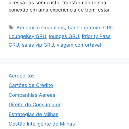
acessá-las sem custo, transformando sua
conexão em uma experiência de bem-estar.
Tags
Aeroporto Guarulhos
,
banho gratuito GRU
,
LoungeKey GRU
,
lounges GRU
,
Priority Pass
GRU
,
salas vip GRU
,
viagem confortável
Aeroportos
Cartões de Crédito
Companhias Aéreas
Direito do Consumidor
Estratégias de Milhas
Gestão Inteligente de Milhas