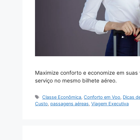
Maximize conforto e economize em suas 
serviço no mesmo bilhete aéreo.
Tags
Classe Econômica
,
Conforto em Voo
,
Dicas d
Custo
,
passagens aéreas
,
Viagem Executiva