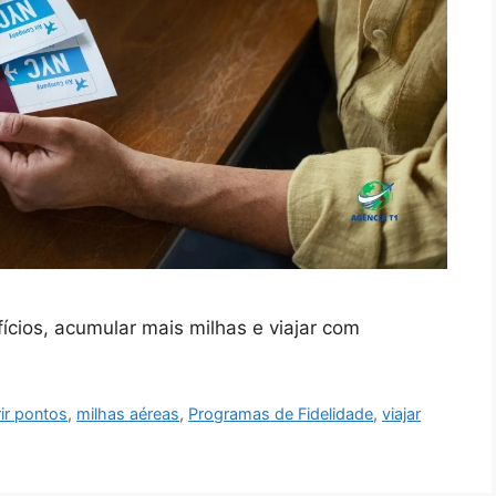
cios, acumular mais milhas e viajar com
ir pontos
,
milhas aéreas
,
Programas de Fidelidade
,
viajar