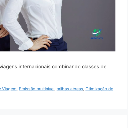
viagens internacionais combinando classes de
e Viagem
,
Emissão multinível
,
milhas aéreas
,
Otimização de