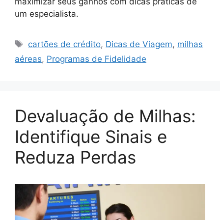
maximizar seus ganhos com dicas práticas de
um especialista.
Tags
cartões de crédito
,
Dicas de Viagem
,
milhas
aéreas
,
Programas de Fidelidade
Devaluação de Milhas:
Identifique Sinais e
Reduza Perdas