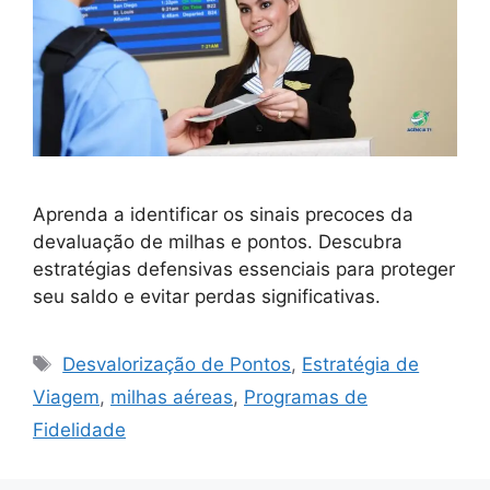
Aprenda a identificar os sinais precoces da
devaluação de milhas e pontos. Descubra
estratégias defensivas essenciais para proteger
seu saldo e evitar perdas significativas.
Tags
Desvalorização de Pontos
,
Estratégia de
Viagem
,
milhas aéreas
,
Programas de
Fidelidade