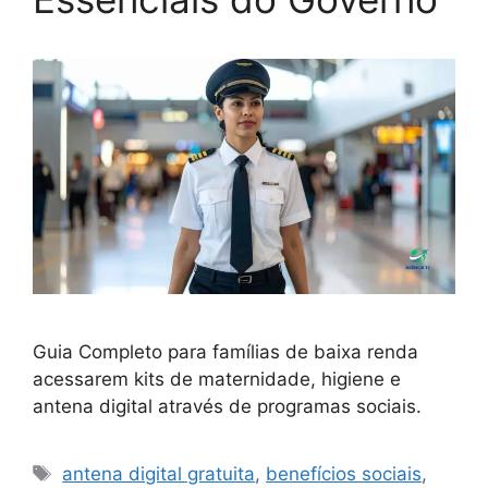
Guia Completo para famílias de baixa renda
acessarem kits de maternidade, higiene e
antena digital através de programas sociais.
Tags
antena digital gratuita
,
benefícios sociais
,