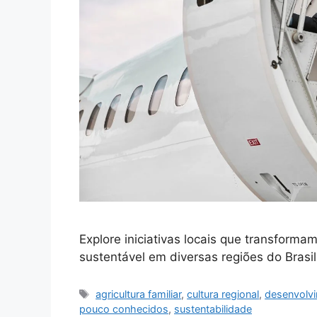
Explore iniciativas locais que transfor
sustentável em diversas regiões do Brasi
Tags
agricultura familiar
,
cultura regional
,
desenvolvi
pouco conhecidos
,
sustentabilidade