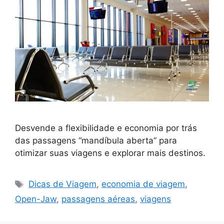
Desvende a flexibilidade e economia por trás
das passagens “mandíbula aberta” para
otimizar suas viagens e explorar mais destinos.
Tags
Dicas de Viagem
,
economia de viagem
,
Open-Jaw
,
passagens aéreas
,
viagens