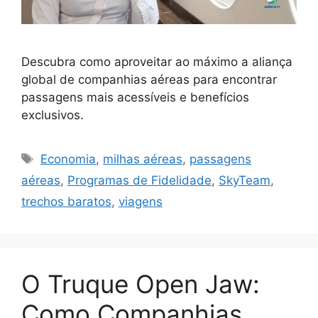
Descubra como aproveitar ao máximo a aliança
global de companhias aéreas para encontrar
passagens mais acessíveis e benefícios
exclusivos.
Tags
Economia
,
milhas aéreas
,
passagens
aéreas
,
Programas de Fidelidade
,
SkyTeam
,
trechos baratos
,
viagens
O Truque Open Jaw:
Como Companhias