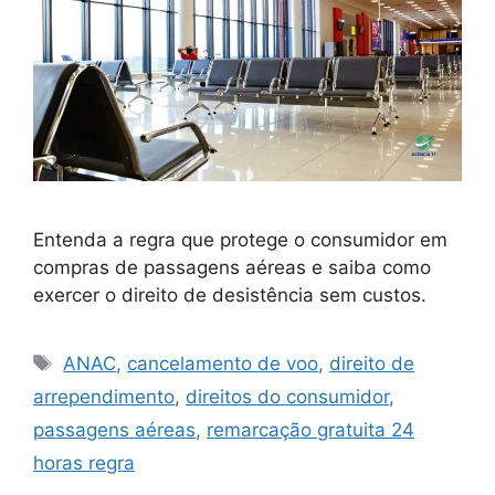
Entenda a regra que protege o consumidor em
compras de passagens aéreas e saiba como
exercer o direito de desistência sem custos.
Tags
ANAC
,
cancelamento de voo
,
direito de
arrependimento
,
direitos do consumidor
,
passagens aéreas
,
remarcação gratuita 24
horas regra