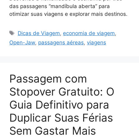
das passagens “mandíbula aberta” para
otimizar suas viagens e explorar mais destinos.
Tags
Dicas de Viagem
,
economia de viagem
,
Open-Jaw
,
passagens aéreas
,
viagens
Passagem com
Stopover Gratuito: O
Guia Definitivo para
Duplicar Suas Férias
Sem Gastar Mais