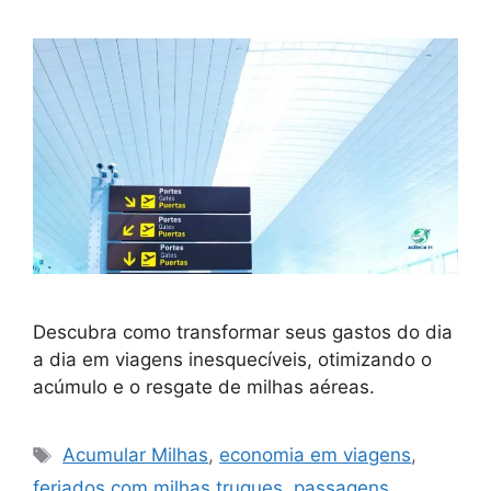
Descubra como transformar seus gastos do dia
a dia em viagens inesquecíveis, otimizando o
acúmulo e o resgate de milhas aéreas.
Tags
Acumular Milhas
,
economia em viagens
,
feriados com milhas truques
,
passagens