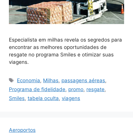
Especialista em milhas revela os segredos para
encontrar as melhores oportunidades de
resgate no programa Smiles e otimizar suas
viagens.
Tags
Economia
,
Milhas
,
passagens aéreas
,
Programa de fidelidade
,
promo
,
resgate
,
Smiles
,
tabela oculta
,
viagens
Aeroportos