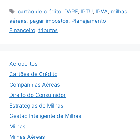
Tags
cartão de crédito
,
DARF
,
IPTU
,
IPVA
,
milhas
aéreas
,
pagar impostos
,
Planejamento
Financeiro
,
tributos
Aeroportos
Cartões de Crédito
Companhias Aéreas
Direito do Consumidor
Estratégias de Milhas
Gestão Inteligente de Milhas
Milhas
Milhas Aéreas