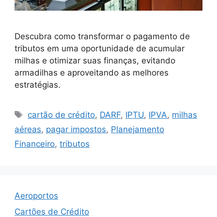
Descubra como transformar o pagamento de
tributos em uma oportunidade de acumular
milhas e otimizar suas finanças, evitando
armadilhas e aproveitando as melhores
estratégias.
Tags
cartão de crédito
,
DARF
,
IPTU
,
IPVA
,
milhas
aéreas
,
pagar impostos
,
Planejamento
Financeiro
,
tributos
Aeroportos
Cartões de Crédito