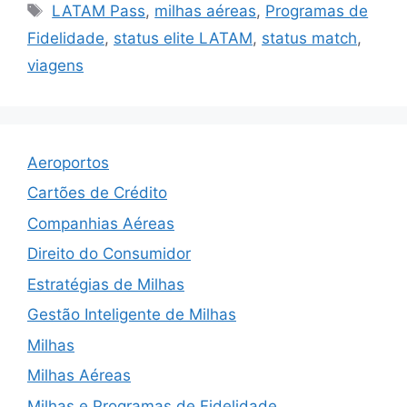
Tags
LATAM Pass
,
milhas aéreas
,
Programas de
Fidelidade
,
status elite LATAM
,
status match
,
viagens
Aeroportos
Cartões de Crédito
Companhias Aéreas
Direito do Consumidor
Estratégias de Milhas
Gestão Inteligente de Milhas
Milhas
Milhas Aéreas
Milhas e Programas de Fidelidade