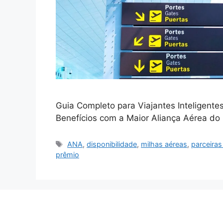
Guia Completo para Viajantes Inteligent
Benefícios com a Maior Aliança Aérea d
Tags
ANA
,
disponibilidade
,
milhas aéreas
,
parceiras
prêmio