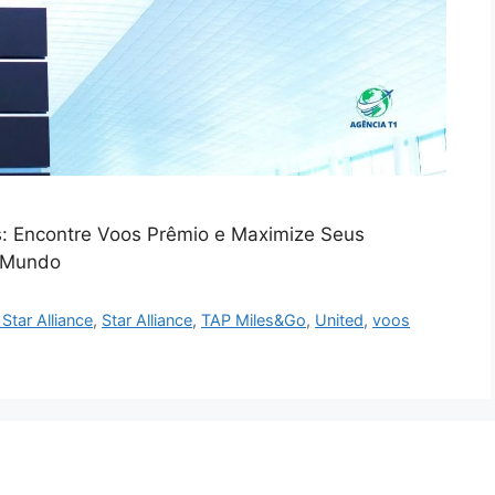
es: Encontre Voos Prêmio e Maximize Seus
o Mundo
 Star Alliance
,
Star Alliance
,
TAP Miles&Go
,
United
,
voos