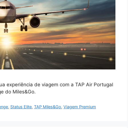
sua experiência de viagem com a TAP Air Portugal
nge do Miles&Go.
enge
,
Status Elite
,
TAP Miles&Go
,
Viagem Premium