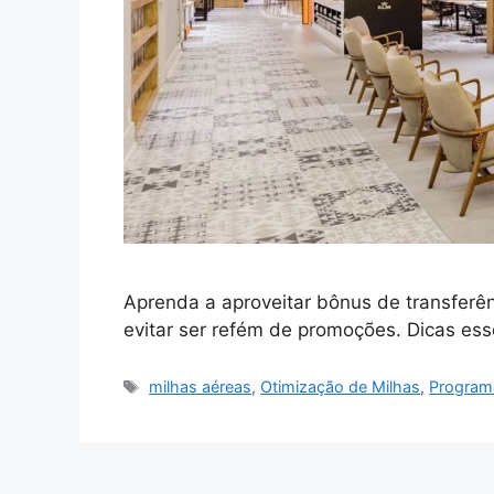
Aprenda a aproveitar bônus de transferên
evitar ser refém de promoções. Dicas esse
Tags
milhas aéreas
,
Otimização de Milhas
,
Programa