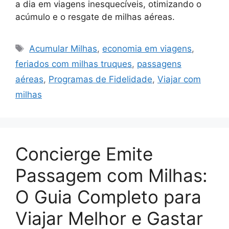
a dia em viagens inesquecíveis, otimizando o
acúmulo e o resgate de milhas aéreas.
Tags
Acumular Milhas
,
economia em viagens
,
feriados com milhas truques
,
passagens
aéreas
,
Programas de Fidelidade
,
Viajar com
milhas
Concierge Emite
Passagem com Milhas:
O Guia Completo para
Viajar Melhor e Gastar