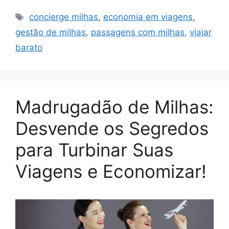
Tags
concierge milhas
,
economia em viagens
,
gestão de milhas
,
passagens com milhas
,
viajar
barato
Madrugadão de Milhas:
Desvende os Segredos
para Turbinar Suas
Viagens e Economizar!